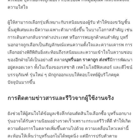
ความใส่ใจ
ผู้ให้สามารถเลือกรุ่นที่เหมาะกับรสนิยมของผู้รับ ทำให้ของขวัญชิ้น
นั้นดูพิเศษและมีความเฉพาะตัวมากยิ่งขึ้น ในบางโอกาสสำคัญ เช่น
การเดินทางกลับจากต่างประเทศ หรือการพบลูกค้าคนสำคัญ บุหรี่
นอกอาจถูกเลือกเป็นสัญลักษณ์แทนความตั้งใจและความเคารพ การ
เลือกอย่างพิถีพิถันยิ่งสะท้อนถึงรสนิยมและความเข้าใจในความชอบ
ของอีกฝ่ายได้เป็นอย่างดี ตลาด
บุหรี่นอก ราคาถูก ส่งฟรี
มีการพัฒนา
อยู่ตลอดเวลา ทั้งในเรื่องของรสชาติ เทคโนโลยีฟิลเตอร์ และดีไซน์
บรรจุภัณฑ์ รุ่นใหม่ ๆ มักถูกออกแบบให้ตอบโจทย์ผู้บริโภคยุค
ปัจจุบันมากขึ้น
การติดตามข่าวสารและรีวิวจากผู้ใช้งานจริง
ยังช่วยให้ผู้สนใจได้ข้อมูลเชิงลึกก่อนตัดสินใจเลือกซื้อ บุหรี่นอกบาง
รุ่นอาจได้รับความนิยมอย่างรวดเร็วเพราะกระแสรีวิวที่ดี ทำให้เกิด
ความต้องการในตลาดเพิ่มขึ้นตามไปด้วย ความเคลื่อนไหวเหล่านี้
สะท้อนให้เห็นว่าบุหรี่นอกไม่ได้หยุดนิ่ง แต่มีการปรับตัวตาม