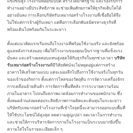
แข่งขันสูง โรงงานที่ออกแบบดี สร้างได้มาตรฐาน และรองรับการ
ทำงานอย่างมีประสิทธิภาพ จะช่วยเพิ่มศักยภาพให้ธุรกิจเติบโตได้
อย่างมั่นคง การเลือกบริษัทรับเหมาก่อสร้างโรงงานที่เชื่อถือได้จึง
ไม่ใช่แค่การจ้างผู้รับเหมา แต่คือการเลือกพันธมิตรทางธุรกิจที่
พร้อมเดินไปพร้อมกันในระยะยาว
ตั้งแต่แนวคิดแรกเริ่มจนถึงโรงงานที่พร้อมใช้งานจริง และยังพร้อม
ดูแลหลังการส่งมอบ เพื่อให้โรงงานของคุณเป็นรากฐานที่แข็งแรง
มั่นคง และสร้างผลตอบแทนสูงสุดให้กับธุรกิจในทุกช่วงเวลา
บริษัท
รับเหมาก่อสร้างโรงงาน
ที่มีวิสัยทัศน์จะไม่หยุดอยู่แค่การสร้าง
อาคารให้เสร็จตามแบบ แต่จะมองลึกไปถึงการใช้งานจริงในทุกวัน
ของเจ้าของกิจการ ตั้งแต่การไหลของวัตถุดิบ การจัดวางเครื่องจักร
การเคลื่อนย้ายสินค้า การจัดการพื้นที่คลัง การระบายความร้อน
ภายในอาคาร ไปจนถึงสภาพแวดล้อมการทำงานของพนักงาน ซึ่ง
ทั้งหมดล้วนส่งผลต่อประสิทธิภาพการผลิตและต้นทุนในระยะยาว
บริษัทรับเหมาก่อสร้างโรงงานที่เข้าใจจุดนี้จะสามารถออกแบบพื้นที่
ให้ใช้ประโยชน์ได้สูงสุด ลดความสูญเปล่า ลดเวลาในการทำงาน
และช่วยให้การบริหารจัดการภายในโรงงานเป็นระบบมากยิ่งขึ้น
ความใส่ใจในรายละเอียดเล็ก ๆ