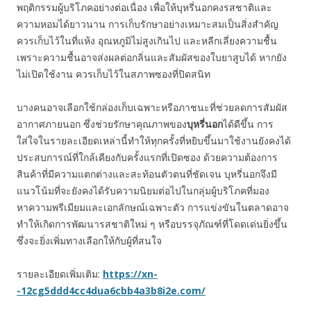
พฤติกรรมผู้บริโภคอย่างต่อเนื่อง เพื่อให้บุหรี่นอกคงรสชาติและ
ความหอมได้ยาวนาน การเก็บรักษาอย่างเหมาะสมเป็นสิ่งสำคัญ
ควรเก็บไว้ในที่แห้ง อุณหภูมิไม่สูงเกินไป และหลีกเลี่ยงความชื้น
เพราะความชื้นอาจส่งผลต่อกลิ่นและสัมผัสของใบยาสูบได้ หากยัง
ไม่เปิดใช้งาน ควรเก็บไว้ในสภาพซองที่ปิดสนิท
บางคนอาจเลือกใช้กล่องเก็บเฉพาะหรือภาชนะที่ช่วยลดการสัมผัส
อากาศภายนอก ซึ่งช่วยรักษาคุณภาพของ
บุหรี่นอก
ได้ดีขึ้น การ
ใส่ใจในรายละเอียดเหล่านี้ทำให้ทุกครั้งที่หยิบขึ้นมาใช้งานยังคงได้
ประสบการณ์ที่ใกล้เคียงกับครั้งแรกที่เปิดซอง ด้วยความต้องการ
สินค้าที่มีความแตกต่างและสะท้อนตัวตนที่ชัดเจน บุหรี่นอกจึงมี
แนวโน้มที่จะยังคงได้รับความนิยมต่อไปในกลุ่มผู้บริโภคที่มอง
หาความพรีเมียมและเอกลักษณ์เฉพาะตัว การแข่งขันในตลาดอาจ
ทำให้เกิดการพัฒนารสชาติใหม่ ๆ หรือบรรจุภัณฑ์ที่โดดเด่นยิ่งขึ้น
ซึ่งจะยิ่งเพิ่มทางเลือกให้กับผู้ที่สนใจ
รายละเอียดเพิ่มเติม:
https://xn-
-12cg5ddd4cc4dua6cbb4a3b8i2e.com/