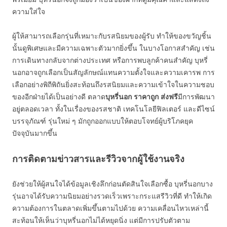
ความใส่ใจ
ผู้ให้สามารถเลือกรุ่นที่เหมาะกับรสนิยมของผู้รับ ทำให้ของขวัญชิ้น
นั้นดูพิเศษและมีความเฉพาะตัวมากยิ่งขึ้น ในบางโอกาสสำคัญ เช่น
การเดินทางกลับจากต่างประเทศ หรือการพบลูกค้าคนสำคัญ บุหรี่
นอกอาจถูกเลือกเป็นสัญลักษณ์แทนความตั้งใจและความเคารพ การ
เลือกอย่างพิถีพิถันยิ่งสะท้อนถึงรสนิยมและความเข้าใจในความชอบ
ของอีกฝ่ายได้เป็นอย่างดี ตลาด
บุหรี่นอก ราคาถูก ส่งฟรี
มีการพัฒนา
อยู่ตลอดเวลา ทั้งในเรื่องของรสชาติ เทคโนโลยีฟิลเตอร์ และดีไซน์
บรรจุภัณฑ์ รุ่นใหม่ ๆ มักถูกออกแบบให้ตอบโจทย์ผู้บริโภคยุค
ปัจจุบันมากขึ้น
การติดตามข่าวสารและรีวิวจากผู้ใช้งานจริง
ยังช่วยให้ผู้สนใจได้ข้อมูลเชิงลึกก่อนตัดสินใจเลือกซื้อ บุหรี่นอกบาง
รุ่นอาจได้รับความนิยมอย่างรวดเร็วเพราะกระแสรีวิวที่ดี ทำให้เกิด
ความต้องการในตลาดเพิ่มขึ้นตามไปด้วย ความเคลื่อนไหวเหล่านี้
สะท้อนให้เห็นว่าบุหรี่นอกไม่ได้หยุดนิ่ง แต่มีการปรับตัวตาม