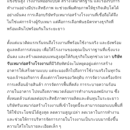
แข่งขันสูง โรงงานที่ออกแบบดี สร้างได้มาตรฐาน และรองรับการ
ทำงานอย่างมีประสิทธิภาพ จะช่วยเพิ่มศักยภาพให้ธุรกิจเติบโตได้
อย่างมั่นคง การเลือกบริษัทรับเหมาก่อสร้างโรงงานที่เชื่อถือได้จึง
ไม่ใช่แค่การจ้างผู้รับเหมา แต่คือการเลือกพันธมิตรทางธุรกิจที่
พร้อมเดินไปพร้อมกันในระยะยาว
ตั้งแต่แนวคิดแรกเริ่มจนถึงโรงงานที่พร้อมใช้งานจริง และยังพร้อม
ดูแลหลังการส่งมอบ เพื่อให้โรงงานของคุณเป็นรากฐานที่แข็งแรง
มั่นคง และสร้างผลตอบแทนสูงสุดให้กับธุรกิจในทุกช่วงเวลา
บริษัท
รับเหมาก่อสร้างโรงงาน
ที่มีวิสัยทัศน์จะไม่หยุดอยู่แค่การสร้าง
อาคารให้เสร็จตามแบบ แต่จะมองลึกไปถึงการใช้งานจริงในทุกวัน
ของเจ้าของกิจการ ตั้งแต่การไหลของวัตถุดิบ การจัดวางเครื่องจักร
การเคลื่อนย้ายสินค้า การจัดการพื้นที่คลัง การระบายความร้อน
ภายในอาคาร ไปจนถึงสภาพแวดล้อมการทำงานของพนักงาน ซึ่ง
ทั้งหมดล้วนส่งผลต่อประสิทธิภาพการผลิตและต้นทุนในระยะยาว
บริษัทรับเหมาก่อสร้างโรงงานที่เข้าใจจุดนี้จะสามารถออกแบบพื้นที่
ให้ใช้ประโยชน์ได้สูงสุด ลดความสูญเปล่า ลดเวลาในการทำงาน
และช่วยให้การบริหารจัดการภายในโรงงานเป็นระบบมากยิ่งขึ้น
ความใส่ใจในรายละเอียดเล็ก ๆ