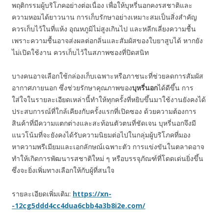
พฤติกรรมผู้บริโภคอย่างต่อเนื่อง เพื่อให้บุหรี่นอกคงรสชาติและ
ความหอมได้ยาวนาน การเก็บรักษาอย่างเหมาะสมเป็นสิ่งสำคัญ
ควรเก็บไว้ในที่แห้ง อุณหภูมิไม่สูงเกินไป และหลีกเลี่ยงความชื้น
เพราะความชื้นอาจส่งผลต่อกลิ่นและสัมผัสของใบยาสูบได้ หากยัง
ไม่เปิดใช้งาน ควรเก็บไว้ในสภาพซองที่ปิดสนิท
บางคนอาจเลือกใช้กล่องเก็บเฉพาะหรือภาชนะที่ช่วยลดการสัมผัส
อากาศภายนอก ซึ่งช่วยรักษาคุณภาพของ
บุหรี่นอก
ได้ดีขึ้น การ
ใส่ใจในรายละเอียดเหล่านี้ทำให้ทุกครั้งที่หยิบขึ้นมาใช้งานยังคงได้
ประสบการณ์ที่ใกล้เคียงกับครั้งแรกที่เปิดซอง ด้วยความต้องการ
สินค้าที่มีความแตกต่างและสะท้อนตัวตนที่ชัดเจน บุหรี่นอกจึงมี
แนวโน้มที่จะยังคงได้รับความนิยมต่อไปในกลุ่มผู้บริโภคที่มอง
หาความพรีเมียมและเอกลักษณ์เฉพาะตัว การแข่งขันในตลาดอาจ
ทำให้เกิดการพัฒนารสชาติใหม่ ๆ หรือบรรจุภัณฑ์ที่โดดเด่นยิ่งขึ้น
ซึ่งจะยิ่งเพิ่มทางเลือกให้กับผู้ที่สนใจ
รายละเอียดเพิ่มเติม:
https://xn-
-12cg5ddd4cc4dua6cbb4a3b8i2e.com/